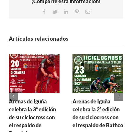
¡Comparte esta información!
Facebook
Twitter
LinkedIn
Pinterest
Correo
electrónico
Artículos relacionados
Arenas de Iguña
Arenas de Iguña
celebra la 3ª edición
celebra la 2ª edición
de su ciclocross con
de su ciclocross con
el respaldo de
el respaldo de Bathco