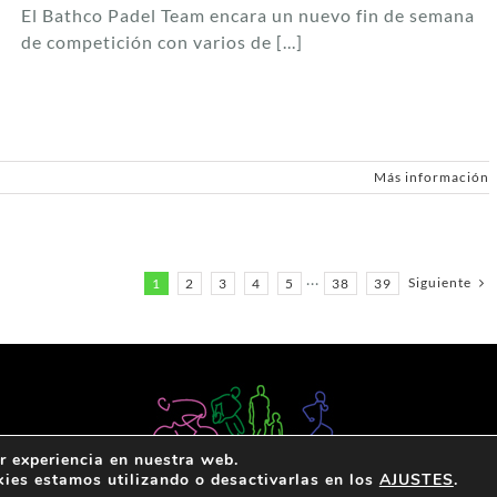
El Bathco Padel Team encara un nuevo fin de semana
de competición con varios de [...]
Más información
Siguiente
1
2
3
4
5
···
38
39
r experiencia en nuestra web.
ies estamos utilizando o desactivarlas en los
AJUSTES
.