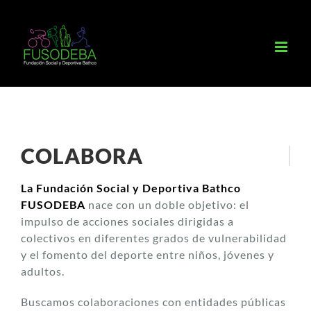
Saltar
al
contenido
COLABORA
La Fundación Social y Deportiva Bathco
FUSODEBA
nace con un doble objetivo: el
impulso de acciones sociales dirigidas a
colectivos en diferentes grados de vulnerabilidad
y el fomento del deporte entre niños, jóvenes y
adultos.
Buscamos colaboraciones con entidades públicas