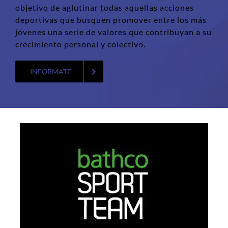
objetivo de aglutinar todas aquellas acciones
deportivas que busquen promover entre los más
jóvenes una serie de valores que contribuyan a su
crecimiento personal y colectivo.
INFÓRMATE