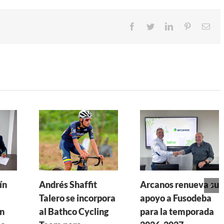
Facebook
Twitter
LinkedIn
Pinterest
Cor
ele
ín
Andrés Shaffit
Arcanos renueva su
Talero se incorpora
apoyo a Fusodeba
n
al Bathco Cycling
para la temporada