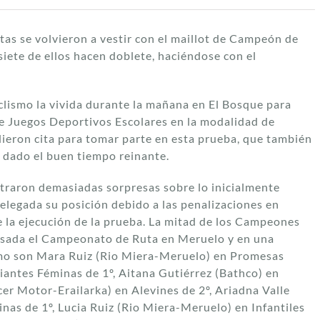
stas se volvieron a vestir con el maillot de Campeón de
iete de ellos hacen doblete, haciéndose con el
clismo la vivida durante la mañana en El Bosque para
e Juegos Deportivos Escolares en la modalidad de
ieron cita para tomar parte en esta prueba, que también
 dado el buen tiempo reinante.
istraron demasiadas sorpresas sobre lo inicialmente
 relegada su posición debido a las penalizaciones en
 la ejecución de la prueba. La mitad de los Campeones
asada el Campeonato de Ruta en Meruelo y en una
o son Mara Ruiz (Rio Miera-Meruelo) en Promesas
iantes Féminas de 1º, Aitana Gutiérrez (Bathco) en
cer Motor-Erailarka) en Alevines de 2º, Ariadna Valle
inas de 1º, Lucia Ruiz (Rio Miera-Meruelo) en Infantiles