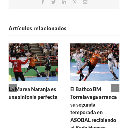
Facebook
Twitter
LinkedIn
Pinterest
Correo
electrónico
Artículos relacionados
La Marea Naranja es
El Bathco BM
una sinfonía perfecta
Torrelavega arranca
su segunda
temporada en
ASOBAL recibiendo
al Bada Huesca