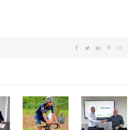
Facebook
Twitter
LinkedIn
Pinterest
Cor
ele