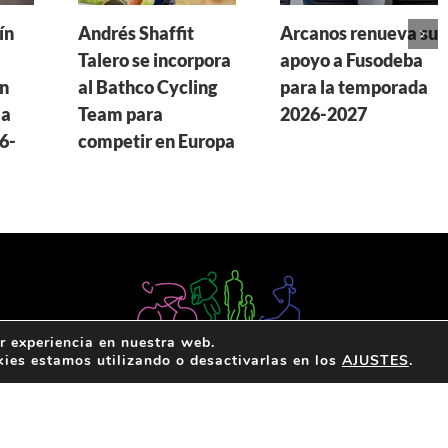
ín
Andrés Shaffit
Arcanos renueva su
Talero se incorpora
apoyo a Fusodeba
n
al Bathco Cycling
para la temporada
la
Team para
2026-2027
6-
competir en Europa
r experiencia en nuestra web.
ies estamos utilizando o desactivarlas en los
AJUSTES
.
Política de privacidad
|
Acerca de
|
Contacta