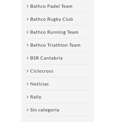
Bathco Padel Team
Bathco Rugby Club
Bathco Running Team
Bathco Triathlon Team
Andrés Shaffit
El Bathco Cycling
E
BSR Cantabria
Talero se incorpora
Team afronta el
T
al Bathco Cycling
Campeonato de
C
Ciclocross
Team para
Cantabria de Ruta
J
competir en Europa
en Medio Cudeyo
Noticias
Rally
Sin categoría