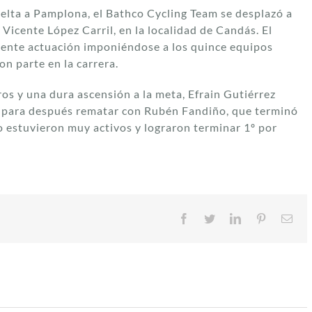
uelta a Pamplona, el Bathco Cycling Team se desplazó a
 Vicente López Carril, en la localidad de Candás. El
elente actuación imponiéndose a los quince equipos
n parte en la carrera.
ros y una dura ascensión a la meta, Efrain Gutiérrez
n para después rematar con Rubén Fandiño, que terminó
 estuvieron muy activos y lograron terminar 1º por
Facebook
Twitter
LinkedIn
Pinterest
Cor
ele