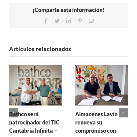
¡Comparte esta información!
Facebook
Twitter
LinkedIn
Pinterest
Correo
electrónico
Artículos relacionados
Bathco será
Almacenes Lavín
patrocinador del TIC
renueva su
Cantabria Infinita –
compromiso con