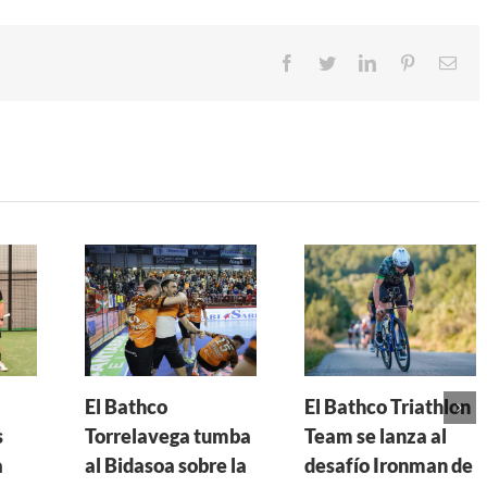
Facebook
Twitter
LinkedIn
Pinterest
Cor
ele
l
El Bathco
El Bathco Triathlon
s
Torrelavega tumba
Team se lanza al
a
al Bidasoa sobre la
desafío Ironman de