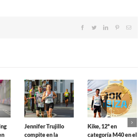
Facebook
Twitter
LinkedIn
Pinterest
Cor
ele
ing
Jennifer Trujillo
Kike, 12º en
en
compite en la
categoría M40 en el