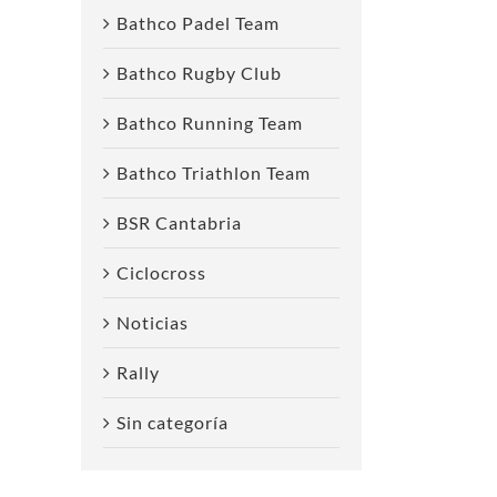
Bathco Padel Team
Bathco Rugby Club
reo
ctrónico
Bathco Running Team
Bathco Triathlon Team
BSR Cantabria
Ciclocross
Noticias
Rally
Sin categoría
Enrique Asensio
Cuarta posición
E
compite en el 10K
para Egipto
T