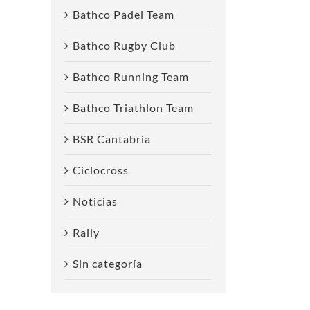
reo
Bathco Padel Team
ctrónico
Bathco Rugby Club
Bathco Running Team
Bathco Triathlon Team
BSR Cantabria
Ciclocross
Noticias
Enrique Asensio
Cuarta posición
E
Rally
compite en el 10K
para Egipto
T
de Ibiza,
Flamarique en los
G
Sin categoría
Campeonato de
10 km Gimnástica
España absoluto y
de Ulía