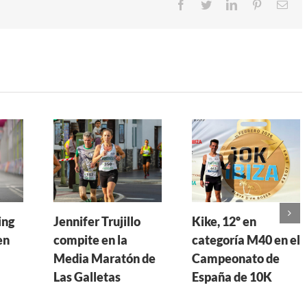
Facebook
Twitter
LinkedIn
Pinterest
Cor
ele
ing
Jennifer Trujillo
Kike, 12º en
en
compite en la
categoría M40 en el
Media Maratón de
Campeonato de
Las Galletas
España de 10K