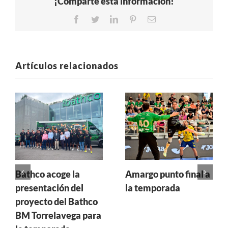
¡Comparte esta información!
Facebook
Twitter
LinkedIn
Pinterest
Correo
electrónico
Artículos relacionados
Bathco acoge la
Amargo punto final a
presentación del
la temporada
proyecto del Bathco
BM Torrelavega para