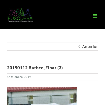
Saltar
al
contenido
Anterior
20190112 Bathco_Eibar (3)
14th enero 2019